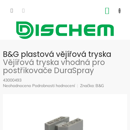
Přejít
na
NÁKUP
obsah
KOŠÍK
B&G plastová vějířová tryska
Vějířová tryska vhodná pro
postřikovače DuraSpray
43000493
Průměrné
Neohodnoceno
Podrobnosti hodnocení
Značka:
B&G
hodnocení
produktu
je
0,0
z
5
hvězdiček.