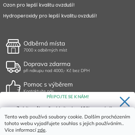
Ozon pro lepší kvalitu ovzduší!
Hydroperoxidy pro lepší kvalitu ovzduší!
Odběrná místa
7000 x odběrných míst
Doprava zdarma
při nákupu nad 4000,- Kč bez DPH
Pomoc s výběrem
Kontaktujte nás
PŘIPOJTE SE K NÁM!
Zadejte svůj email a získejte slevu 10 % na první nákup.
Tento web používá soubory cookie. Dalším procházením
tohoto webu vyjadřujete souhlas s jejich používáním..
Více informací
zde
.
Ano, chci se přihlásit