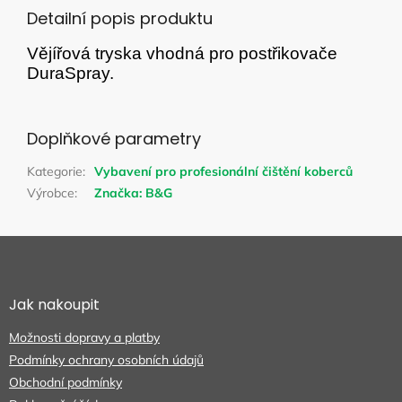
Detailní popis produktu
Vějířová tryska vhodná pro postřikovače
DuraSpray.
Doplňkové parametry
Kategorie
:
Vybavení pro profesionální čištění koberců
Výrobce
:
Značka:
B&G
Z
á
p
a
Jak nakoupit
t
Možnosti dopravy a platby
í
Podmínky ochrany osobních údajů
Obchodní podmínky