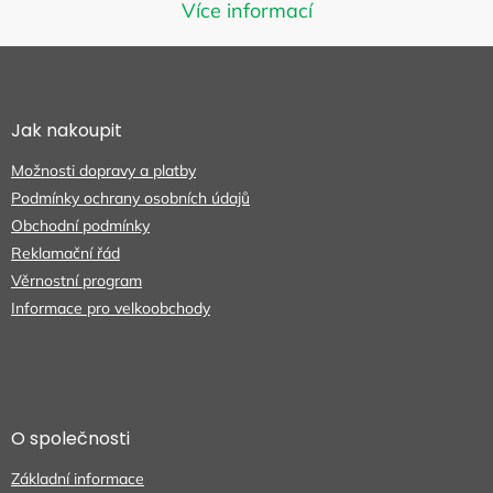
Můžete se ale podívat na ostatní
Více informací
kategorie.
Z
á
p
ZPĚT DO OBCHODU
a
Jak nakoupit
t
Možnosti dopravy a platby
í
Podmínky ochrany osobních údajů
Obchodní podmínky
Reklamační řád
Věrnostní program
Informace pro velkoobchody
O společnosti
Základní informace