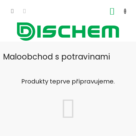
Přejít
na
NÁKUP
obsah
KOŠÍK
Maloobchod s potravinami
Produkty teprve připravujeme.