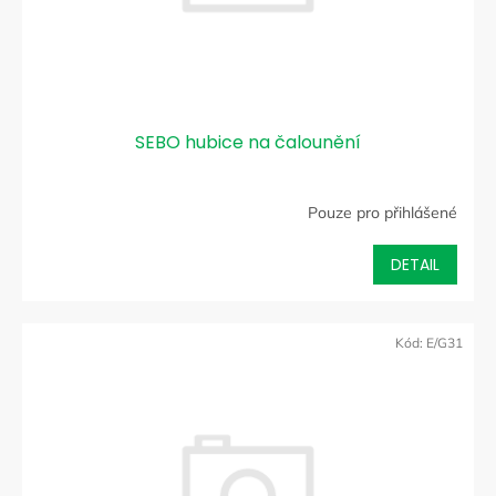
u
k
t
ů
SEBO hubice na čalounění
Pouze pro přihlášené
DETAIL
Kód:
E/G31