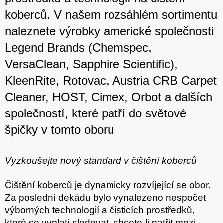
í
p
koberců. V našem rozsáhlém sortimentu
r
v
naleznete výrobky americké společnosti
k
y
Legend Brands (Chemspec,
v
VersaClean, Sapphire Scientific),
ý
p
KleenRite, Rotovac, Austria CRB Carpet
i
s
Cleaner, HOST, Cimex, Orbot a dalších
u
společností, které patří do světové
špičky v tomto oboru
Vyzkoušejte nový standard v čištění koberců
Čištění koberců je dynamicky rozvíjející se obor.
Za poslední dekádu bylo vynalezeno nespočet
výborných technologií a čisticích prostředků,
které se vyplatí sledovat, chcete-li patřit mezi