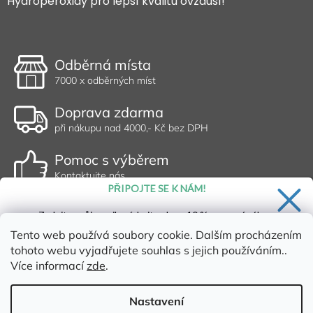
Hydroperoxidy pro lepší kvalitu ovzduší!
Odběrná místa
7000 x odběrných míst
Doprava zdarma
při nákupu nad 4000,- Kč bez DPH
Pomoc s výběrem
Kontaktujte nás
PŘIPOJTE SE K NÁM!
Zadejte svůj email a získejte slevu 10 % na první nákup.
Tento web používá soubory cookie. Dalším procházením
tohoto webu vyjadřujete souhlas s jejich používáním..
Více informací
zde
.
Ano, chci se přihlásit
Zásady zpracování osobních údajů
Nastavení
Vytvořil Shoptet