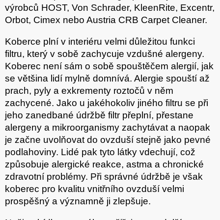
výrobců HOST, Von Schrader, KleenRite, Excentr,
Orbot, Cimex nebo Austria CRB Carpet Cleaner.
Koberce plní v interiéru velmi důležitou funkci
filtru, který v sobě zachycuje vzdušné alergeny.
Koberec není sám o sobě spouštěčem alergií, jak
se většina lidí mylně domnívá. Alergie spouští až
prach, pyly a exkrementy roztočů v něm
zachycené. Jako u jakéhokoliv jiného filtru se při
jeho zanedbané údržbě filtr přeplní, přestane
alergeny a mikroorganismy zachytávat a naopak
je začne uvolňovat do ovzduší stejně jako pevné
podlahoviny. Lidé pak tyto látky vdechují, což
způsobuje alergické reakce, astma a chronické
zdravotní problémy. Při správné údržbě je však
koberec pro kvalitu vnitřního ovzduší velmi
prospěšný a významně ji zlepšuje.