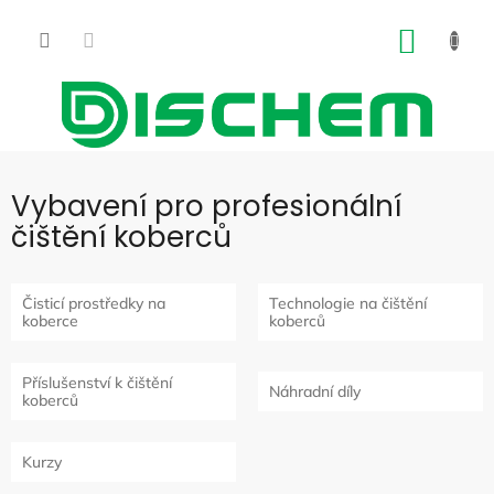
Přejít
na
NÁKUP
obsah
KOŠÍK
Vybavení pro profesionální
čištění koberců
Čisticí prostředky na
Technologie na čištění
koberce
koberců
Příslušenství k čištění
Náhradní díly
koberců
Kurzy