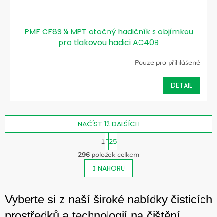
PMF CF8S ¼ MPT otočný hadičník s objímkou
pro tlakovou hadici AC40B
Pouze pro přihlášené
DETAIL
NAČÍST 12 DALŠÍCH
S
1
25
t
O
r
296
položek celkem
v
á
l
NAHORU
n
á
k
o
d
v
a
Vyberte si z naší široké nabídky čisticích
á
c
n
í
prostředků a technologií na čištění