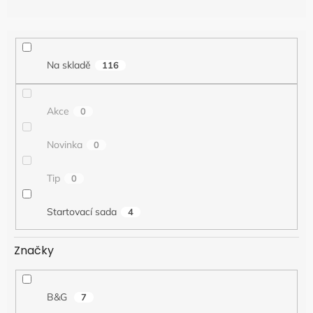
z
e
n
í
Na skladě
116
p
r
o
Akce
0
d
u
k
Novinka
0
t
ů
Tip
0
Startovací sada
4
Značky
B&G
7