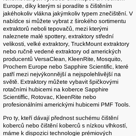
Europe, díky kterým si poradíte s čištěním
jakéhokoliv vlákna jakýmkoliv typem znečištění. V
nabídce si můžete vybrat z širokého sortimentu
extraktorů neboli tepovačů, mezi kterými
naleznete malé spottery, extraktory střední
velikosti, velké extraktory, TruckMount extraktory
nebo ručně vedené extraktory od amerických
producentů VersaClean, KleenRite, Mosquito,
Prochem Europe nebo Sapphire Scientific, které
patří mezi nejvýkonnější a nejspolehlivější na
světě. Extraktory můžete vybavit špičkovými
rotačními hubicemi na koberce Sapphire
Scientiffic, Rotovac, KleenRite nebo
profesionálními americkými hubicemi PMF Tools.
Pro ty, kteří dávají přednost suchému čištění
koberců nebo čištění koberců s nízkou vlhkostí,
máme k dispozici technologie prémiových