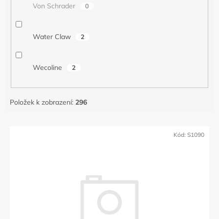
Von Schrader
0
Water Claw
2
Wecoline
2
Položek k zobrazení:
296
V
ý
Kód:
S1090
p
i
s
p
r
o
d