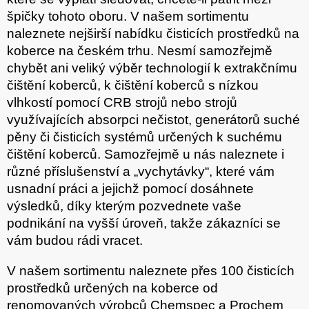
špičky tohoto oboru. V našem sortimentu
naleznete nejširší nabídku čisticích prostředků na
koberce na českém trhu. Nesmí samozřejmě
chybět ani veliký výběr technologií k extrakčnímu
čištění koberců, k čištění koberců s nízkou
vlhkostí pomocí CRB strojů nebo strojů
využívajících absorpci nečistot, generátorů suché
pěny či čisticích systémů určených k suchému
čištění koberců. Samozřejmě u nás naleznete i
různé příslušenství a „vychytávky“, které vám
usnadní práci a jejichž pomocí dosáhnete
výsledků, díky kterým pozvednete vaše
podnikání na vyšší úroveň, takže zákazníci se
vám budou rádi vracet.
V našem sortimentu naleznete přes 100 čisticích
prostředků určených na koberce od
renomovaných výrobců Chemspec a Prochem