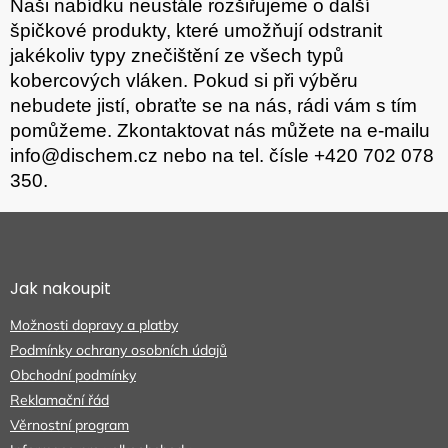
Naši nabídku neustále rozšiřujeme o další
špičkové produkty, které umožňují odstranit
jakékoliv typy znečištění ze všech typů
kobercových vláken. Pokud si při výběru
nebudete jistí, obraťte se na nás, rádi vám s tím
pomůžeme. Zkontaktovat nás můžete na e-mailu
info@dischem.cz
nebo na tel. čísle +420 702 078
350.
Z
á
p
a
Jak nakoupit
t
Možnosti dopravy a platby
í
Podmínky ochrany osobních údajů
Obchodní podmínky
Reklamační řád
Věrnostní program