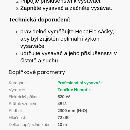
Připojte příslušenství k vysavači.
Zapněte vysavač a začněte vysávat.
Technická doporučení:
pravidelně vyměňujte HepaFlo sáčky,
aby byl zajištěn optimální výkon
vysavače
udržujte vysavač a jeho příslušenství v
čistotě a suchu
Doplňkové parametry
Kategorie
:
Profesionální vysavače
Výrobce
:
Značka:
Numatic
Elektrický příkon
:
620 W
Průtok vzduchu
:
48 l/s
Podtlak
:
2300 mm (H₂O)
Hlučnost
:
72 dB
Délka napájecího kabelu
:
10 m