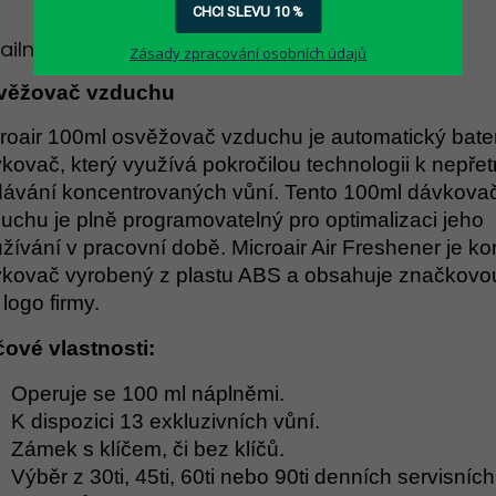
CHCI SLEVU 10 %
ailní popis produktu
Zásady zpracování osobních údajů
věžovač vzduchu
roair 100ml osvěžovač vzduchu je automatický bate
kovač, který využívá pokročilou technologii k nepřet
ávání koncentrovaných vůní. Tento 100ml dávkova
uchu je plně programovatelný pro optimalizaci jeho
žívání v pracovní době. Microair Air Freshener je k
kovač vyrobený z plastu ABS a obsahuje značkovou
 logo firmy.
čové vlastnosti:
Operuje se 100 ml náplněmi.
K dispozici 13 exkluzivních vůní.
Zámek s klíčem, či bez klíčů.
Výběr z 30ti, 45ti, 60ti nebo 90ti denních servisních