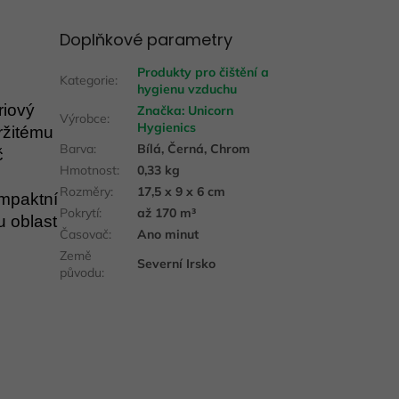
Doplňkové parametry
Produkty pro čištění a
Kategorie
:
hygienu vzduchu
riový
Značka:
Unicorn
Výrobce
:
Hygienics
ržitému
Barva
:
Bílá, Černá, Chrom
č
Hmotnost
:
0,33 kg
Rozměry
:
17,5 x 9 x 6 cm
ompaktní
Pokrytí
:
až 170 m³
 oblast
Časovač
:
Ano minut
Země
Severní Irsko
původu
: