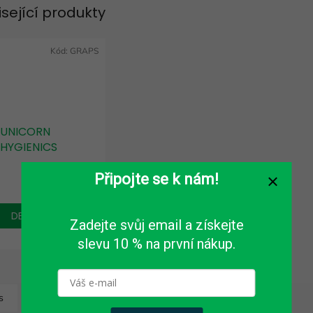
isející produkty
Kód:
GRAPS
UNICORN
HYGIENICS
vůně do
Pouze pro
osvěžovače
Připojte se k nám!
přihlášené
vzduchu
MicroAir 100
DETAIL
ml
Zadejte svůj email a získejte
slevu 10 % na první nákup.
s
Hodnocení
Diskuze