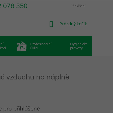
2 078 350
Přihlášení
NÁKUPNÍ
Prázdný košík
KOŠÍK
ní
Profesionální
Hygienické
škod
úklid
provozy
č vzduchu na náplně
 pro přihlášené