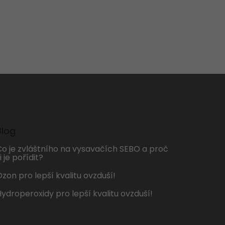
Blog
Co je zvláštního na vysavačích SEBO a proč
i je pořídit?
zon pro lepší kvalitu ovzduší!
Hydroperoxidy pro lepší kvalitu ovzduší!