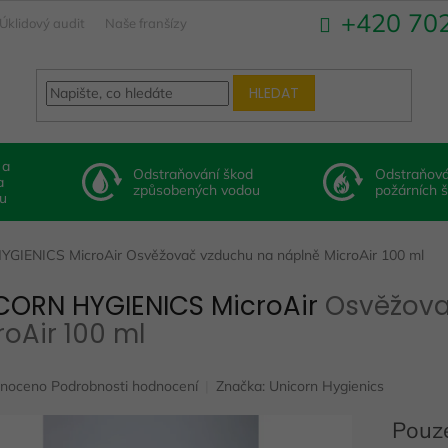
+420 70
Úklidový audit
Naše franšízy
HLEDAT
 a
Odstraňování škod
Odstraňová
a
způsobených vodou
požárních 
u
YGIENICS MicroAir
Osvěžovač vzduchu na náplně MicroAir 100 ml
CORN HYGIENICS MicroAir
Osvěžova
roAir 100 ml
né
noceno
Podrobnosti hodnocení
Značka:
Unicorn Hygienics
ení
u
Pouze