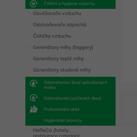
í
Čištění a hygiena vzduchu
0,0
p
z
Osvěžovače vzduchu
5
a
hvězdič
n
Odstraňovače zápachů
e
Čističky vzduchu
l
Generátory mlhy (foggery)
Generátory teplé mlhy
Generátory studené mlhy
Odstraňování škod způsobených
vodou
Odstraňování požárních škod
Profesionální úklid
Hygienické provozy
HoReCa (hotely,
restaurace,catering)