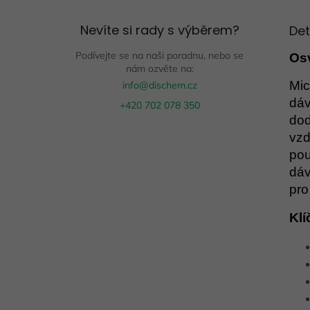
Nevíte si rady s výběrem?
Det
Podívejte se na naši poradnu, nebo se
Os
nám ozvěte na:
Mic
info@dischem.cz
dáv
+420 702 078 350
dod
vzd
pou
dáv
pro
Klí