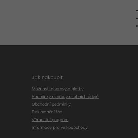
Z
á
p
a
t
Jak nakoupit
í
Možnosti dopravy a platby
Podmínky ochrany osobních údajů
Obchodní podmínky
Reklamační řád
Věrnostní program
Informace pro velkoobchody