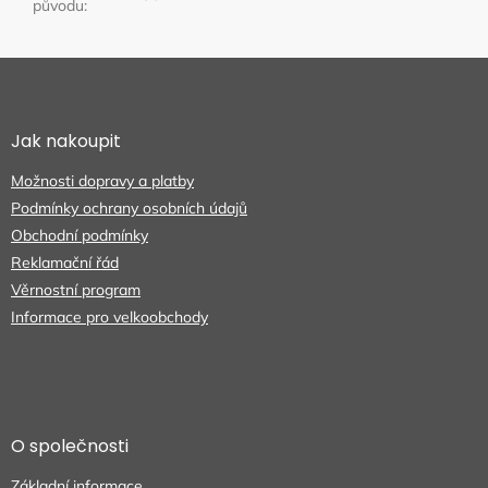
původu
:
Z
á
p
a
Jak nakoupit
t
Možnosti dopravy a platby
í
Podmínky ochrany osobních údajů
Obchodní podmínky
Reklamační řád
Věrnostní program
Informace pro velkoobchody
O společnosti
Základní informace