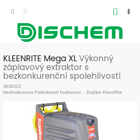
Přejít
na
NÁKUP
obsah
KOŠÍK
KLEENRITE Mega XL
Výkonný
záplavový extraktor s
bezkonkurenční spolehlivostí
36302CE
Průměrné
Neohodnoceno
Podrobnosti hodnocení
Značka:
KleenRite
hodnocení
produktu
je
0,0
z
5
hvězdiček.