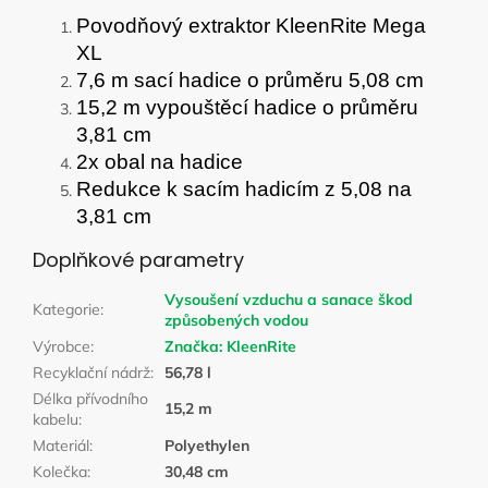
Povodňový extraktor KleenRite Mega
XL
7,6 m sací hadice o průměru 5,08 cm
15,2 m vypouštěcí hadice o průměru
3,81 cm
2x obal na hadice
Redukce k sacím hadicím z 5,08 na
3,81 cm
Doplňkové parametry
Vysoušení vzduchu a sanace škod
Kategorie
:
způsobených vodou
Výrobce
:
Značka:
KleenRite
Recyklační nádrž
:
56,78 l
Délka přívodního
15,2 m
kabelu
:
Materiál
:
Polyethylen
Kolečka
:
30,48 cm