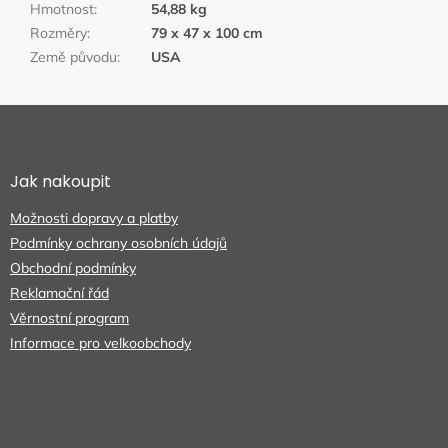
Hmotnost
:
54,88 kg
Rozměry
:
79 x 47 x 100 cm
Země původu
:
USA
Z
á
p
a
Jak nakoupit
t
Možnosti dopravy a platby
í
Podmínky ochrany osobních údajů
Obchodní podmínky
Reklamační řád
Věrnostní program
Informace pro velkoobchody