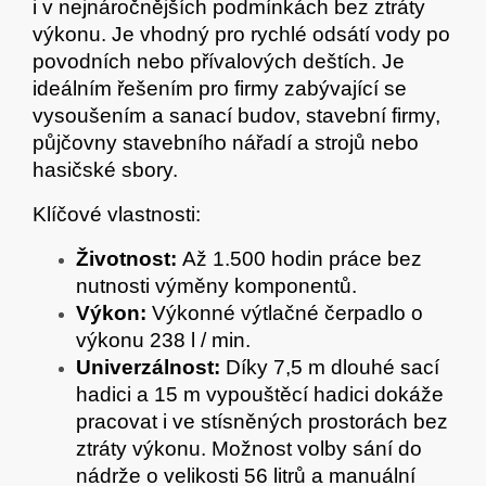
i v nejnáročnějších podmínkách bez ztráty
výkonu. Je vhodný pro rychlé odsátí vody po
povodních nebo přívalových deštích. Je
ideálním řešením pro firmy zabývající se
vysoušením a sanací budov, stavební firmy,
půjčovny stavebního nářadí a strojů nebo
hasičské sbory.
Klíčové vlastnosti:
Životnost:
Až 1.500 hodin práce bez
nutnosti výměny komponentů.
Výkon:
Výkonné výtlačné čerpadlo o
výkonu 238 l / min.
Univerzálnost:
Díky 7,5 m dlouhé sací
hadici a 15 m vypouštěcí hadici dokáže
pracovat i ve stísněných prostorách bez
ztráty výkonu. Možnost volby sání do
nádrže o velikosti 56 litrů a manuální