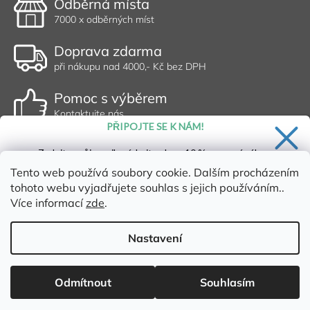
Odběrná místa
7000 x odběrných míst
Doprava zdarma
při nákupu nad 4000,- Kč bez DPH
Pomoc s výběrem
Kontaktujte nás
PŘIPOJTE SE K NÁM!
Zadejte svůj email a získejte slevu 10 % na první nákup.
Tento web používá soubory cookie. Dalším procházením
tohoto webu vyjadřujete souhlas s jejich používáním..
Více informací
zde
.
Ano, chci se přihlásit
Zásady zpracování osobních údajů
Nastavení
Vytvořil Shoptet
Copyright 2026
Dischem s.r.o.
. Všechna práva vyhrazena.
Upravit
Odmítnout
Souhlasím
nastavení cookies