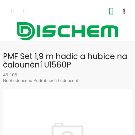
Přejít
na
NÁKUP
obsah
KOŠÍK
PMF Set 1,9 m hadic a hubice na
čalounění U1560P
48-105
Průměrné
Neohodnoceno
Podrobnosti hodnocení
hodnocení
produktu
je
0,0
z
5
hvězdiček.