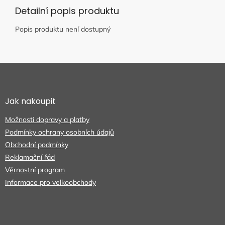
Detailní popis produktu
Popis produktu není dostupný
Z
á
p
a
Jak nakoupit
t
Možnosti dopravy a platby
í
Podmínky ochrany osobních údajů
Obchodní podmínky
Reklamační řád
Věrnostní program
Informace pro velkoobchody