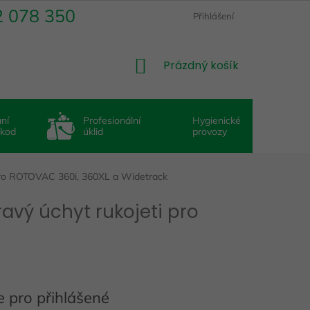
2 078 350
Přihlášení
NÁKUPNÍ
Prázdný košík
KOŠÍK
ní
Profesionální
Hygienické
škod
úklid
provozy
 pro ROTOVAC 360i, 360XL a Widetrack
ravý úchyt rukojeti pro
 pro přihlášené