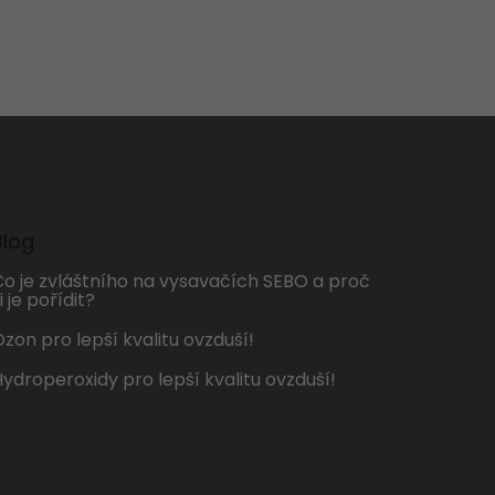
Blog
Co je zvláštního na vysavačích SEBO a proč
i je pořídit?
zon pro lepší kvalitu ovzduší!
Hydroperoxidy pro lepší kvalitu ovzduší!