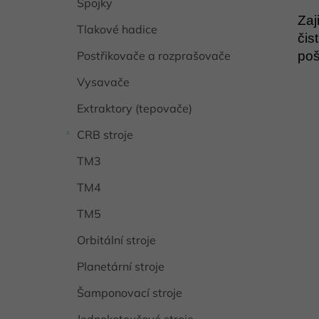
Spojky
Zaj
Tlakové hadice
čis
Postřikovače a rozprašovače
poš
Vysavače
Extraktory (tepovače)
CRB stroje
TM3
TM4
TM5
Orbitální stroje
Planetární stroje
Šamponovací stroje