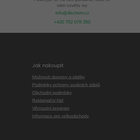
nám ozvěte na:
info@dischem.cz
+420 702 078 350
Z
á
p
a
t
Jak nakoupit
í
Možnosti dopravy a platby
Podmínky ochrany osobních údajů
Obchodní podmínky
Reklamační řád
Věrnostní program
Informace pro velkoobchody