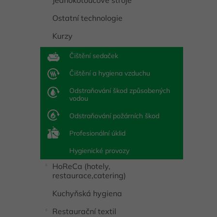
Jednokotoučové stroje
Ostatní technologie
Kurzy
Čištění sedaček
Čištění a hygiena vzduchu
Odstraňování škod způsobených
vodou
Odstraňování požárních škod
Profesionální úklid
Hygienické provozy
HoReCa (hotely,
restaurace,catering)
Kuchyňská hygiena
Restaurační textil