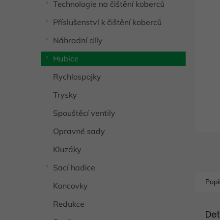
Technologie na čištění koberců
í
0,0
p
z
Příslušenství k čištění koberců
5
a
hvězdič
n
Náhradní díly
e
l
Hubice
Rychlospojky
Trysky
Spouštěcí ventily
Opravné sady
Kluzáky
Sací hadice
Popi
Koncovky
Redukce
Det