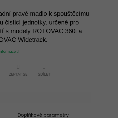
adní pravé madlo k spouštěcímu
lu čisticí jednotky, určené pro
ití s modely ROTOVAC 360i a
VAC Widetrack.
 informace
ZEPTAT SE
SDÍLET
Doplňkové parametry