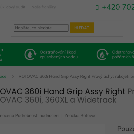
+420 70
Úklidový audit
Naše franšízy
HLEDAT
 a
Odstraňování škod
Odstraňová
a
způsobených vodou
požárních 
u
ice
ROTOVAC 360i Hand Grip Assy Right
Pravý úchyt rukojeti
OVAC 360i Hand Grip Assy Right
P
OVAC 360i, 360XL a Widetrack
né
noceno
Podrobnosti hodnocení
Značka:
Rotovac
ení
u
Pouze