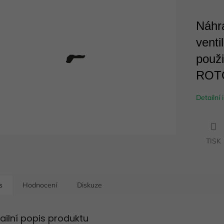
Náhr
ek.
venti
použ
ROTO
Detailní
TISK
s
Hodnocení
Diskuze
ailní popis produktu