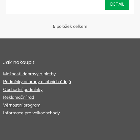
DETAIL
5
položek celkem
O
v
l
Z
á
á
d
p
a
a
Jak nakoupit
c
t
í
Možnosti dopravy a platby
í
p
r
Podmínky ochrany osobních údajů
v
Obchodní podmínky
k
Reklamační řád
y
Věrnostní program
v
ý
Informace pro velkoobchody
p
i
s
u