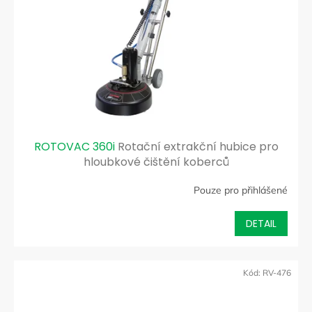
p
d
r
u
o
k
d
t
u
ů
k
t
ů
ROTOVAC 360i
Rotační extrakční hubice pro
hloubkové čištění koberců
Pouze pro přihlášené
DETAIL
Kód:
RV-476