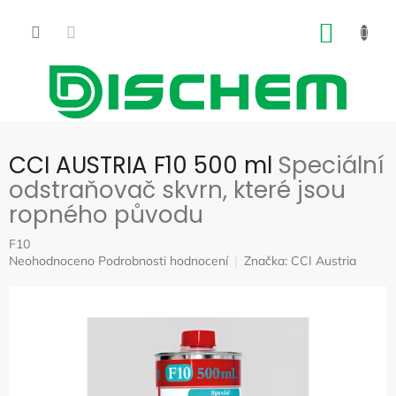
Přejít
na
NÁKUP
obsah
KOŠÍK
CCI AUSTRIA F10 500 ml
Speciální
odstraňovač skvrn, které jsou
ropného původu
F10
Průměrné
Neohodnoceno
Podrobnosti hodnocení
Značka:
CCI Austria
hodnocení
produktu
je
0,0
z
5
hvězdiček.