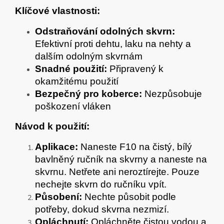
Klíčové vlastnosti:
Odstraňování odolných skvrn:
Efektivní proti dehtu, laku na nehty a
dalším odolným skvrnám
Snadné použití:
Připravený k
okamžitému použití
Bezpečný pro koberce:
N
ezpůsobuje
poškození vláken
Návod k použití:
Aplikace:
Naneste F10 na čistý, bílý
bavlněný ručník na skvrny a naneste na
skvrnu. Netřete ani neroztírejte. Pouze
nechejte skvrn do ručníku vpít.
Působení:
Nechte působit podle
potřeby, dokud skvrna nezmizí.
Opláchnutí:
Opláchněte čistou vodou a