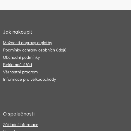
Z
á
p
a
Jak nakoupit
t
Možnosti dopravy a platby
í
Podmínky ochrany osobních údajů
Obchodní podmínky
Reklamační řád
Věrnostní program
Informace pro velkoobchody
O společnosti
Základní informace