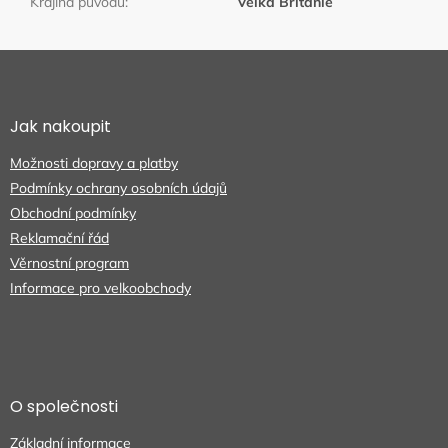
Krajina původu
:
Velká Británie
Z
á
p
a
Jak nakoupit
t
Možnosti dopravy a platby
í
Podmínky ochrany osobních údajů
Obchodní podmínky
Reklamační řád
Věrnostní program
Informace pro velkoobchody
O společnosti
Základní informace