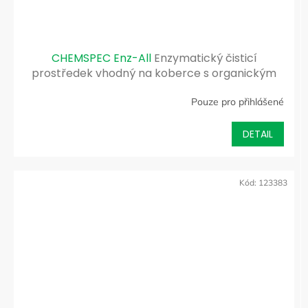
CHEMSPEC Enz-All
Enzymatický čisticí
prostředek vhodný na koberce s organickým
typem znečištění
Pouze pro přihlášené
DETAIL
Kód:
123383