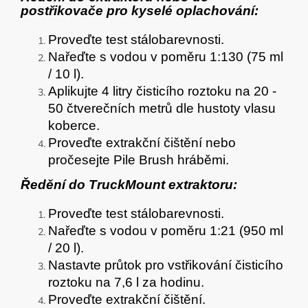
postřikovače pro kyselé oplachování:
Proveďte test stálobarevnosti.
Nařeďte s vodou v poměru 1:130 (75 ml
/ 10 l).
Aplikujte 4 litry čisticího roztoku na 20 -
50 čtverečních metrů dle hustoty vlasu
koberce.
Proveďte extrakční čištění nebo
pročesejte Pile Brush hráběmi.
Ředění do TruckMount extraktoru:
Proveďte test stálobarevnosti.
Nařeďte s vodou v poměru 1:21 (950 ml
/ 20 l).
Nastavte průtok pro vstřikování čisticího
roztoku na 7,6 l za hodinu.
Proveďte extrakční čištění.