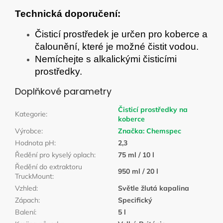
Technická doporučení:
Čisticí prostředek je určen pro koberce a
čalounění, které je možné čistit vodou.
Nemíchejte s alkalickými čisticími
prostředky.
Doplňkové parametry
Čisticí prostředky na
Kategorie
:
koberce
Výrobce
:
Značka:
Chemspec
Hodnota pH
:
2,3
Ředění pro kyselý oplach
:
75 ml / 10 l
Ředění do extraktoru
950 ml / 20 l
TruckMount
:
Vzhled
:
Světle žlutá kapalina
Zápach
:
Specifický
Balení
:
5 l