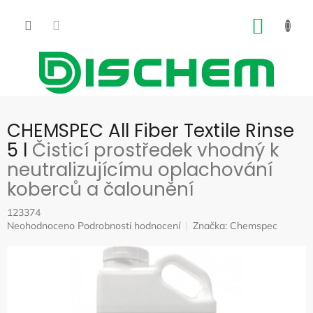
Přejít
na
NÁKUP
obsah
KOŠÍK
CHEMSPEC All Fiber Textile Rinse
5 l
Čisticí prostředek vhodný k
neutralizujícímu oplachování
koberců a čalounění
123374
Průměrné
Neohodnoceno
Podrobnosti hodnocení
Značka:
Chemspec
hodnocení
produktu
je
0,0
z
5