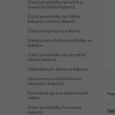
Čisticí prostředky na suché a
í
0,0
chemické čištění koberců
p
z
5
a
Čisticí prostředky na čištění
hvězdič
n
koberců s nízkou vlhkostí
e
l
Čisticí šampony na koberce
Enkapsulační čisticí prostředky na
koberce
Čisticí prostředky na extrakční
čištění koberců
Odstraňovače skvrn na koberce
Deodoranty a odstraňovače
zápachů z koberců
Povrchová úprava kobercových
Popi
vláken
Čisticí prostředky na kusové
Det
koberce