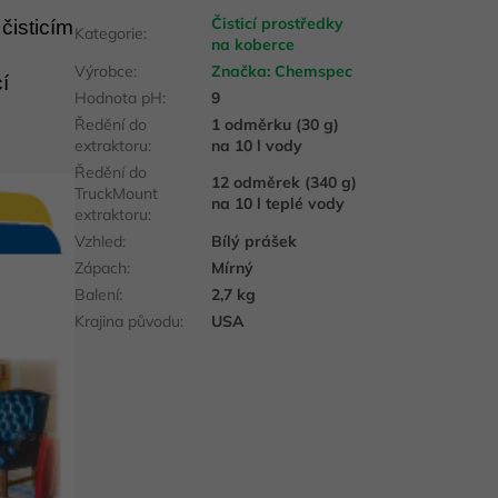
Čisticí prostředky
čisticím
Kategorie
:
na koberce
Výrobce
:
Značka:
Chemspec
í
Hodnota pH
:
9
Ředění do
1 odměrku (30 g)
extraktoru
:
na 10 l vody
Ředění do
12 odměrek (340 g)
TruckMount
na 10 l teplé vody
extraktoru
:
Vzhled
:
Bílý prášek
Zápach
:
Mírný
Balení
:
2,7 kg
Krajina původu
:
USA