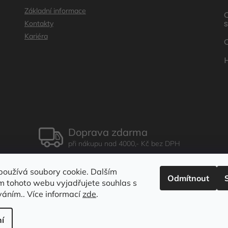
Základní informace
s
Kontakty
Kariéra
O
Doprava zdarma
při nákupu nad 4000,- Kč bez DPH
používá soubory cookie. Dalším
Odmítnout
m tohoto webu vyjadřujete souhlas s
íváním.. Více informací
zde
.
í