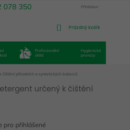
2 078 350
Přihlášení
NÁKUPNÍ
Prázdný košík
KOŠÍK
ní
Profesionální
Hygienické
škod
úklid
provozy
 čištění přírodních a syntetických koberců
etergent určený k čištění
 pro přihlášené