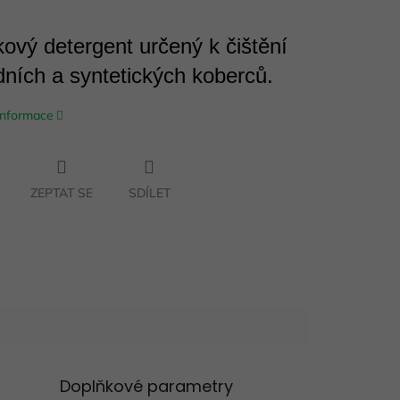
ový detergent určený k čištění
dních a syntetických koberců.
 informace
ZEPTAT SE
SDÍLET
Doplňkové parametry