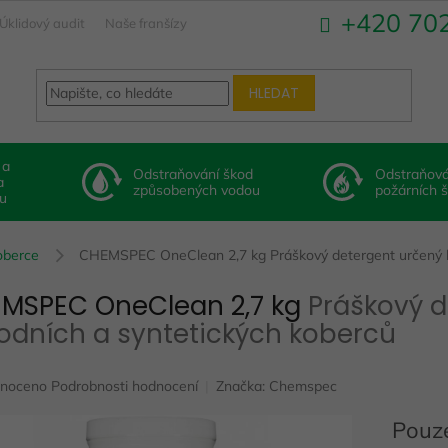
+420 70
Úklidový audit
Naše franšízy
HLEDAT
 a
Odstraňování škod
Odstraňová
a
způsobených vodou
požárních 
u
koberce
CHEMSPEC OneClean 2,7 kg
Práškový detergent určený k
MSPEC OneClean 2,7 kg
Práškový d
rodních a syntetických koberců
né
noceno
Podrobnosti hodnocení
Značka:
Chemspec
ení
u
Pouze