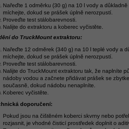
Nařeďte 1 odměrku (30 g) na 10 l vody a důkladně
míchejte, dokud se prášek úplně nerozpustí.
Proveďte test stálobarevnosti.
Nalijte do extraktoru a koberec vyčistěte.
ění do TruckMount extraktoru:
Nařeďte 12 odměrek (340 g) na 10 l teplé vody a 
míchejte, dokud se prášek úplně nerozpustí.
Proveďte test stálobarevnosti.
Nalijte do TruckMount extraktoru tak, že naplníte p
nádoby vodou a začnete přidávat prášek se zbytk
současně, dokud nádobu nenaplníte.
Koberec vyčistěte.
chnická doporučení:
Pokud jsou na čištěném koberci skvrny nebo potře
rozjasnit, je vhodné čisticí prostředek doplnit o adit