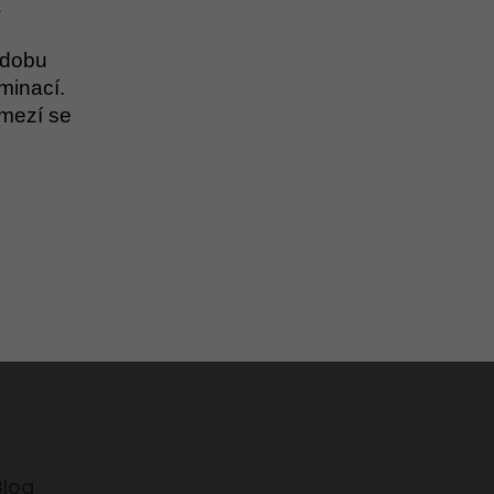
a
nádobu
aminací.
omezí se
Blog