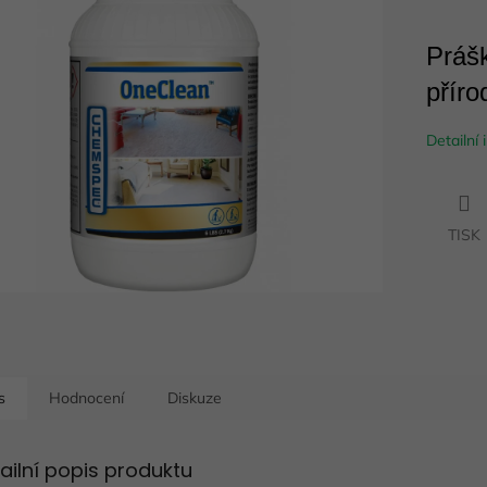
Prášk
ek.
příro
Detailní
TISK
s
Hodnocení
Diskuze
ailní popis produktu