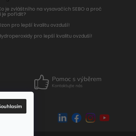
Co je zvláštního na vysavačích SEBO a proč
i je pořídit?
zon pro lepší kvalitu ovzduší!
Hydroperoxidy pro lepší kvalitu ovzduší!
Pomoc s výběrem
Kontaktujte nás
Souhlasím