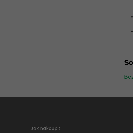
So
Bez
Z
á
p
a
t
Jak nakoupit