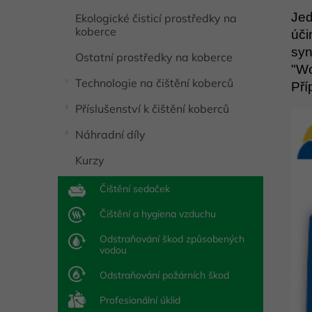
Jed
Ekologické čisticí prostředky na
koberce
úči
syn
Ostatní prostředky na koberce
"Wo
Technologie na čištění koberců
Pří
Příslušenství k čištění koberců
Náhradní díly
Kurzy
Čištění sedaček
Čištění a hygiena vzduchu
Odstraňování škod způsobených
vodou
Odstraňování požárních škod
Profesionální úklid