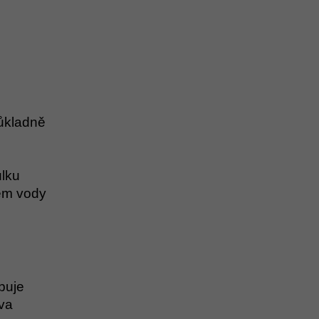
důkladně
ůlku
em vody
buje
iva