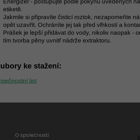
Energizer - postupujte podle pokynů uvedených n
etiketě.
Jakmile si připravíte čisticí roztok, nezapomeňte 
opět uzavřít. Ochráníte jej tak před vlhkostí a kont
Prášek je lepší přidávat do vody, nikoliv naopak - 
tím tvorba pěny uvnitř nádrže extraktoru.
ubory ke stažení:
pečnostní list
O společnosti