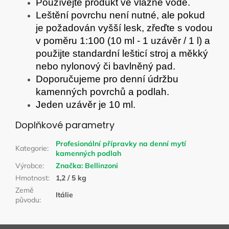
Používejte produkt ve vlažné vodě.
Leštění povrchu není nutné, ale pokud
je požadován vyšší lesk, zřeďte s vodou
v poměru 1:100 (10 ml - 1 uzávěr / 1 l) a
použijte standardní lešticí stroj a měkký
nebo nylonový či bavlněný pad.
Doporučujeme pro denní údržbu
kamenných povrchů a podlah.
Jeden uzávěr je 10 ml.
Doplňkové parametry
Profesionální přípravky na denní mytí
Kategorie
:
kamenných podlah
Výrobce
:
Značka:
Bellinzoni
Hmotnost
:
1,2 / 5 kg
Země
Itálie
původu
: