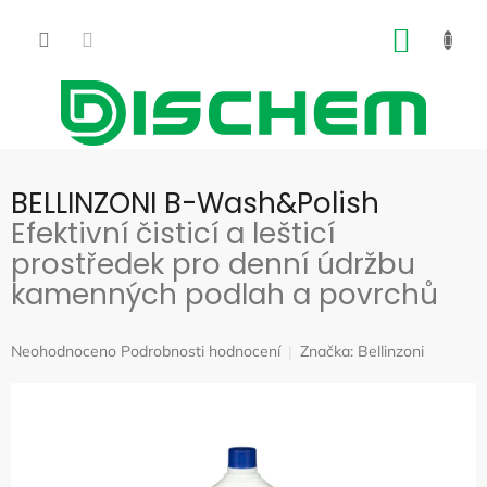
Přejít
na
NÁKUP
obsah
KOŠÍK
BELLINZONI B-Wash&Polish
Efektivní čisticí a lešticí
prostředek pro denní údržbu
kamenných podlah a povrchů
Průměrné
Neohodnoceno
Podrobnosti hodnocení
Značka:
Bellinzoni
hodnocení
produktu
je
0,0
z
5