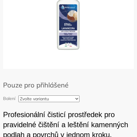
hvězdiček.
Pouze pro přihlášené
Balení
Profesionální čisticí prostředek pro
pravidelné čištění a leštění kamenných
podlah a povrchů v jednom kroku.