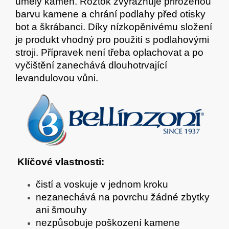
umělý kámen. Roztok zvýrazňuje přirozenou
barvu kamene a chrání podlahy před otisky
bot a škrábanci. Díky nízkopěnivému složení
je produkt vhodný pro použití s podlahovými
stroji. Přípravek není třeba oplachovat a po
vyčištění zanechává dlouhotrvající
levandulovou vůni.
Klíčové vlastnosti:
čistí a voskuje v jednom kroku
nezanechává na povrchu žádné zbytky
ani šmouhy
nezpůsobuje poškození kamene