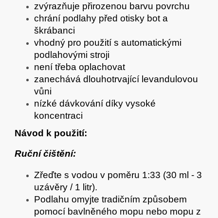
zvýrazňuje přirozenou barvu povrchu
chrání podlahy před otisky bot a
škrábanci
vhodný pro použití s automatickými
podlahovými stroji
není třeba oplachovat
zanechává dlouhotrvající levandulovou
vůni
nízké dávkování díky vysoké
koncentraci
Návod k použití:
Ruční čištění:
Zřeďte s vodou v poměru 1:33 (30 ml - 3
uzávěry / 1 litr).
Podlahu omyjte tradičním způsobem
pomocí bavlněného mopu nebo mopu z