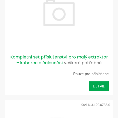
p
r
o
d
u
k
t
ů
Kompletní set příslušenství pro malý extraktor
– koberce a čalounění
veškeré potřebné
příslušenství potřebné k čalounění a koberců
Pouze pro přihlášené
DETAIL
Kód:
K.3.120.0735.0