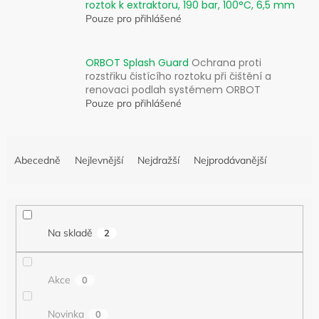
roztok k extraktoru, 190 bar, 100°C, 6,5 mm
Pouze pro přihlášené
ORBOT Splash Guard
Ochrana proti
rozstřiku čistícího roztoku při čištění a
renovaci podlah systémem ORBOT
Pouze pro přihlášené
Ř
a
Abecedně
Nejlevnější
Nejdražší
Nejprodávanější
z
e
n
í
Na skladě
2
p
r
o
Akce
0
d
u
k
Novinka
0