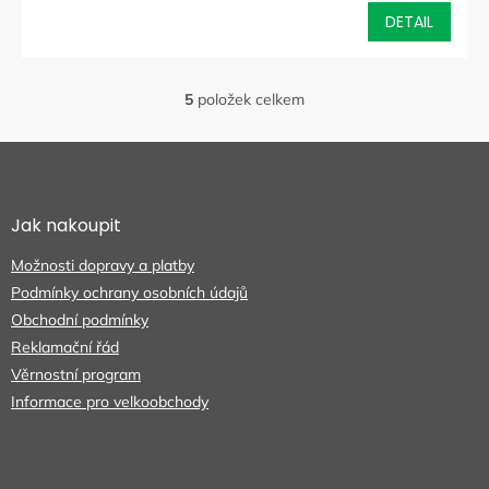
DETAIL
5
položek celkem
O
v
l
Z
á
á
d
p
a
a
Jak nakoupit
c
t
í
Možnosti dopravy a platby
í
p
r
Podmínky ochrany osobních údajů
v
Obchodní podmínky
k
Reklamační řád
y
Věrnostní program
v
ý
Informace pro velkoobchody
p
i
s
u