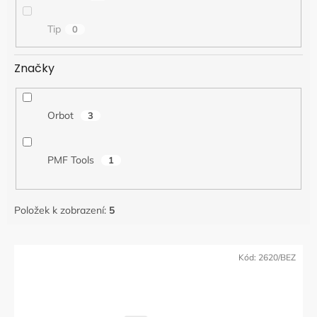
t
ů
Tip
0
Značky
Orbot
3
PMF Tools
1
Položek k zobrazení:
5
V
ý
Kód:
2620/BEZ
p
i
s