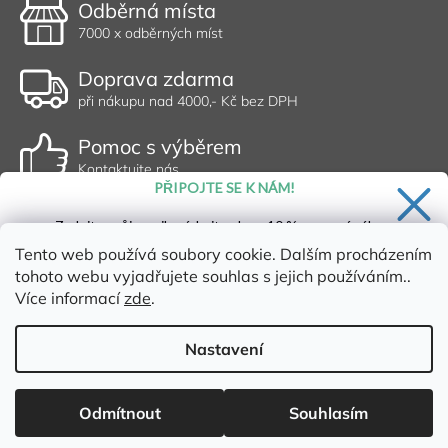
Odběrná místa
7000 x odběrných míst
Doprava zdarma
při nákupu nad 4000,- Kč bez DPH
Pomoc s výběrem
Kontaktujte nás
PŘIPOJTE SE K NÁM!
Zadejte svůj email a získejte slevu 10 % na první nákup.
Tento web používá soubory cookie. Dalším procházením
tohoto webu vyjadřujete souhlas s jejich používáním..
Více informací
zde
.
Ano, chci se přihlásit
Zásady zpracování osobních údajů
Nastavení
Vytvořil Shoptet
Copyright 2026
Dischem s.r.o.
. Všechna práva vyhrazena.
Upravit
Odmítnout
Souhlasím
nastavení cookies