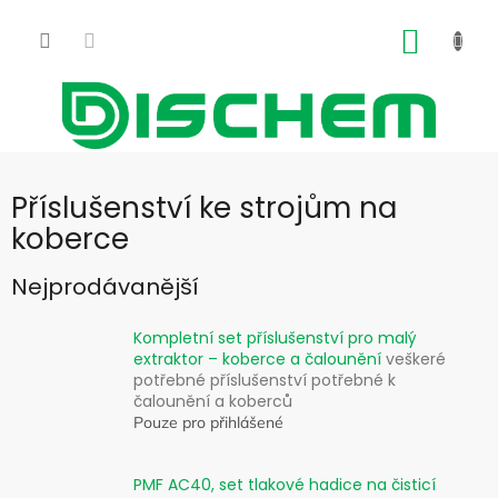
Přejít
na
NÁKUP
obsah
KOŠÍK
Příslušenství ke strojům na
koberce
Nejprodávanější
Kompletní set příslušenství pro malý
extraktor – koberce a čalounění
veškeré
potřebné příslušenství potřebné k
čalounění a koberců
Pouze pro přihlášené
PMF AC40, set tlakové hadice na čisticí