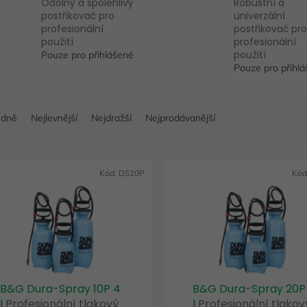
Odolný a spolehlivý
Robustní a
postřikovač pro
univerzální
profesionální
postřikovač pro
použití
profesionální
použití
Pouze pro přihlášené
Pouze pro přihl
edně
Nejlevnější
Nejdražší
Nejprodávanější
Kód:
DS10P
Kód
B&G Dura-Spray 10P 4
B&G Dura-Spray 20P
l
Profesionální tlakový
l
Profesionální tlakov