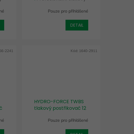
postřikovač z
ené
Pouze pro přihlášené
nerezové oceli
DETAIL
66-2241
Kód:
1640-2911
HYDRO-FORCE TWBS
č
tlakový postřikovač 12
ač
l
Robustní a univerzální
ené
Pouze pro přihlášené
postřikovač pro
profesionální použití