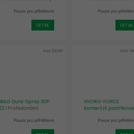
postřikovač
postřikovač
Pouze pro přihlášené
Pouze pro přihláš
DETAIL
DETAIL
Kód:
DS30P
Kód:
16
B&G Dura-Spray 30P
HYDRO-FORCE
12 l
Profesionální
komerční postřikova
tlakový postřikovač
12 l
Odolný postřikov
Pouze pro přihlášené
Pouze pro přihláš
pro profesionální
použití