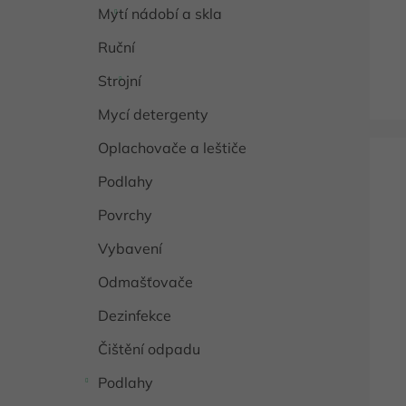
k
Mytí nádobí a skla
t
ů
Ruční
Strojní
Mycí detergenty
Oplachovače a leštiče
Podlahy
Povrchy
Vybavení
Odmašťovače
Dezinfekce
Čištění odpadu
Podlahy