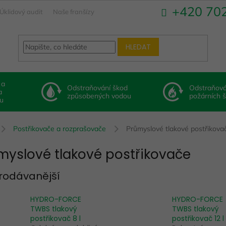
+420 70
Úklidový audit
Naše franšízy
HLEDAT
 a
Odstraňování škod
Odstraňová
a
způsobených vodou
požárních 
u
Postřikovače a rozprašovače
Průmyslové tlakové postřikova
myslové tlakové postřikovače
rodávanější
HYDRO-FORCE
HYDRO-FORCE
TWBS tlakový
TWBS tlakový
postřikovač 8 l
postřikovač 12 l