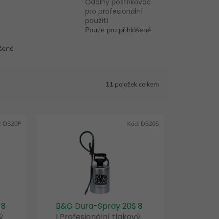
Odolný postřikovač
pro profesionální
použití
Pouze pro přihlášené
ášené
11
položek celkem
:
DS20P
Kód:
DS20S
 8
B&G Dura-Spray 20S 8
ý
l
Profesionální tlakový