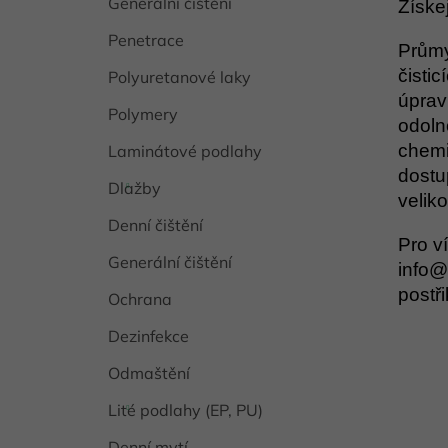
Generální čištění
Získe
Penetrace
Průmy
čisti
Polyuretanové laky
úprav
Polymery
odoln
chemi
Laminátové podlahy
dostu
Dlažby
veliko
Denní čištění
Pro v
Generální čištění
info@
postř
Ochrana
Dezinfekce
Odmaštění
Lité podlahy (EP, PU)
Denní mytí