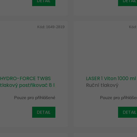
DETAIL
DETAIL
Kód:
1649-2819
Kód
HYDRO-FORCE TWBS
LASER 1 Viton 1000 ml
tlakový postřikovač 8 l
Ruční tlakový
Odolný a spolehlivý
postřikovač
Pouze pro přihlášené
Pouze pro přihláš
postřikovač pro
profesionální použití
DETAIL
DETAIL