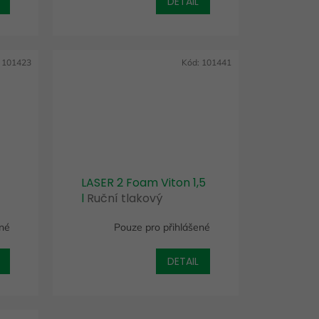
DETAIL
:
101423
Kód:
101441
LASER 2 Foam Viton 1,5
l
Ruční tlakový
postřikovač se
ené
Pouze pro přihlášené
zpěňujícím hrdlem
DETAIL