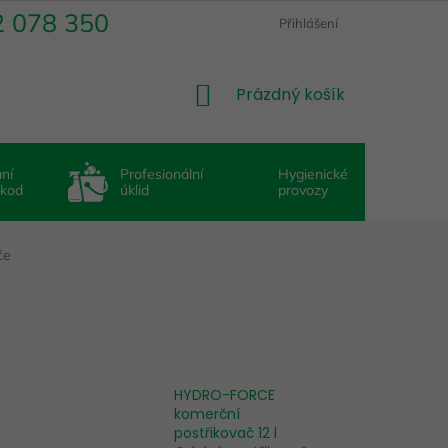
2 078 350
Přihlášení
NÁKUPNÍ
Prázdný košík
KOŠÍK
ní
Profesionální
Hygienické
škod
úklid
provozy
če
HYDRO-FORCE
komerční
postřikovač 12 l