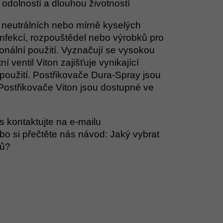
odolností a dlouhou životností
 neutrálních nebo mírně kyselých
sinfekcí, rozpouštědel nebo výrobků pro
ionální použití. Vyznačují se vysokou
 ventil Viton zajišťuje vynikající
oužití. Postřikovače Dura-Spray jsou
. Postřikovače Viton jsou dostupné ve
 kontaktujte na e-mailu
o si přečtěte nás návod: Jaký vybrat
rů?