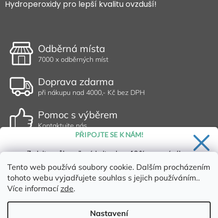
Hydroperoxidy pro lepší kvalitu ovzduší!
Odběrná místa
7000 x odběrných míst
Doprava zdarma
při nákupu nad 4000,- Kč bez DPH
Pomoc s výběrem
Kontaktujte nás
PŘIPOJTE SE K NÁM!
Zadejte svůj email a získejte slevu 10 % na první nákup.
Tento web používá soubory cookie. Dalším procházením
tohoto webu vyjadřujete souhlas s jejich používáním..
Více informací
zde
.
Ano, chci se přihlásit
Zásady zpracování osobních údajů
Nastavení
Vytvořil Shoptet