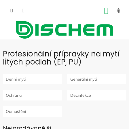
Přejít
na
NÁKUP
obsah
KOŠÍK
Profesionální přípravky na mytí
litých podlah (EP, PU)
Denní mytí
Generální mytí
Ochrana
Dezinfekce
Odmaštění
Nejprodávanější