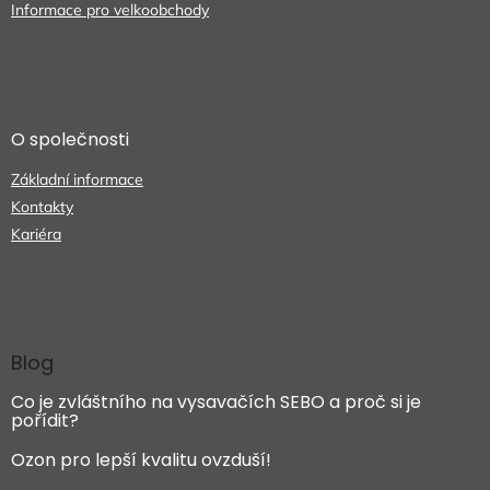
s
Informace pro velkoobchody
u
O společnosti
Základní informace
Kontakty
Kariéra
Blog
Co je zvláštního na vysavačích SEBO a proč si je
pořídit?
Ozon pro lepší kvalitu ovzduší!