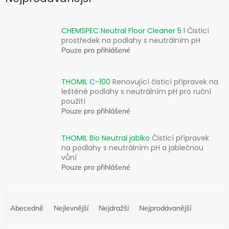
CHEMSPEC Neutral Floor Cleaner 5 l
Čisticí
prostředek na podlahy s neutrálním pH
Pouze pro přihlášené
THOMIL C-100
Renovující čisticí přípravek na
leštěné podlahy s neutrálním pH pro ruční
použití
Pouze pro přihlášené
THOMIL Bio Neutral jablko
Čisticí přípravek
na podlahy s neutrálním pH a jablečnou
vůní
Pouze pro přihlášené
Ř
a
Abecedně
Nejlevnější
Nejdražší
Nejprodávanější
z