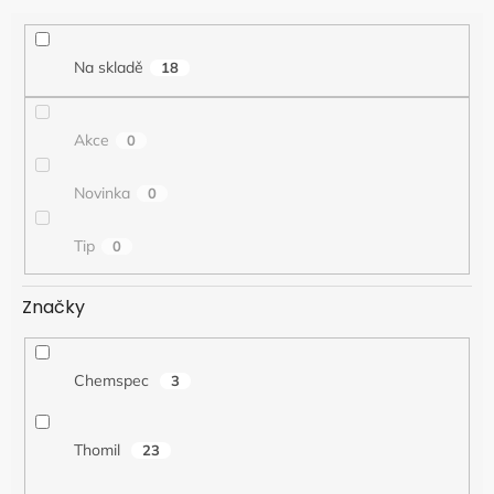
e
n
í
Na skladě
18
p
r
o
Akce
0
d
u
k
Novinka
0
t
ů
Tip
0
Značky
Chemspec
3
Thomil
23