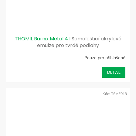
THOMIL Barnix Metal 4 l
Samolešticí akrylová
emulze pro tvrdé podlahy
Pouze pro přihlášené
DETAIL
Kód:
TSMF013