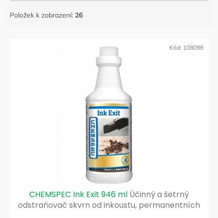
Položek k zobrazení:
26
V
ý
Kód:
108098
p
i
s
p
r
o
d
u
k
t
ů
CHEMSPEC Ink Exit 946 ml
Účinný a šetrný
odstraňovač skvrn od inkoustu, permanentních
popisovačů, olejů a tuků