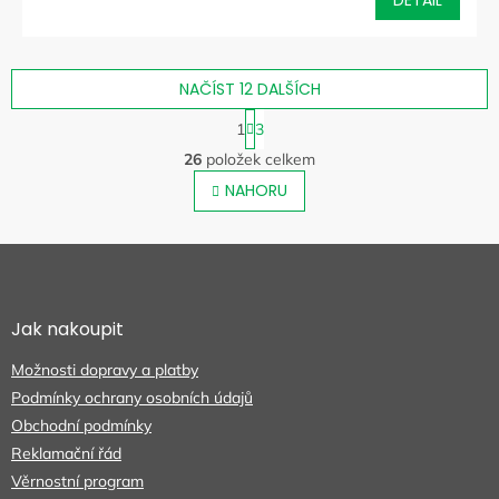
DETAIL
NAČÍST 12 DALŠÍCH
S
1
3
t
O
r
26
položek celkem
v
á
l
NAHORU
n
á
k
o
d
v
Z
a
á
c
á
n
í
p
í
p
a
Jak nakoupit
r
t
v
Možnosti dopravy a platby
í
k
Podmínky ochrany osobních údajů
y
v
Obchodní podmínky
ý
Reklamační řád
p
Věrnostní program
i