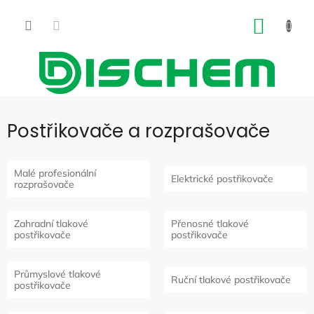
Přejít
na
NÁKUP
obsah
KOŠÍK
Postřikovače a rozprašovače
Malé profesionální
Elektrické postřikovače
rozprašovače
Zahradní tlakové
Přenosné tlakové
postřikovače
postřikovače
Průmyslové tlakové
Ruční tlakové postřikovače
postřikovače