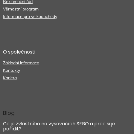
Reklamační řád
y
Věrnostní program
v
ý
Informace pro velkoobchody
p
i
s
u
O společnosti
Základní informace
Kontakty
Kariéra
Blog
Co je zvláštního na vysavačích SEBO a proč si je
pořídit?