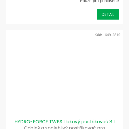
Pouze pro přihlášené
DETAIL
Kód:
1649-2819
HYDRO-FORCE TWBS tlakový postřikovač 8 l
Odolný a spolehlivý postřikovač pro