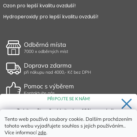
Ozon pro lepší kvalitu ovzduší!
Hydroperoxidy pro lepší kvalitu ovzduší!
Odběrná místa
7000 x odběrných míst
Doprava zdarma
při nákupu nad 4000,- Kč bez DPH
Pomoc s výběrem
Kontaktujte nás
PŘIPOJTE SE K NÁM!
Zadejte svůj email a získejte slevu 10 % na první nákup.
Tento web používá soubory cookie. Dalším procházením
tohoto webu vyjadřujete souhlas s jejich používáním..
Více informací
zde
.
Ano, chci se přihlásit