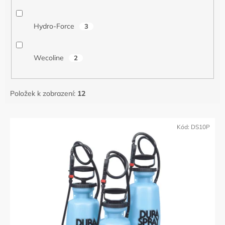
Hydro-Force
3
Wecoline
2
Položek k zobrazení:
12
V
ý
Kód:
DS10P
p
i
s
p
r
o
d
u