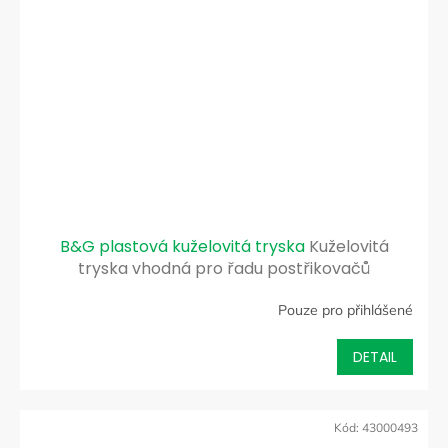
B&G plastová kuželovitá tryska
Kuželovitá
tryska vhodná pro řadu postřikovačů
DuraSpray
Pouze pro přihlášené
DETAIL
Kód:
43000493