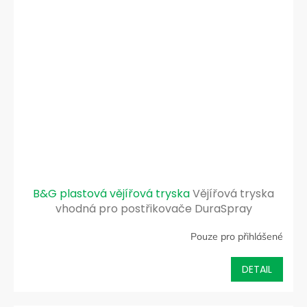
B&G plastová vějířová tryska
Vějířová tryska
vhodná pro postřikovače DuraSpray
Pouze pro přihlášené
DETAIL