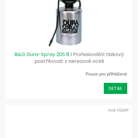
B&G Dura-Spray 20S 8 l
Profesionální tlakový
postřikovač z nerezové oceli
Pouze pro přihlášené
DETAIL
Kód:
DS30P