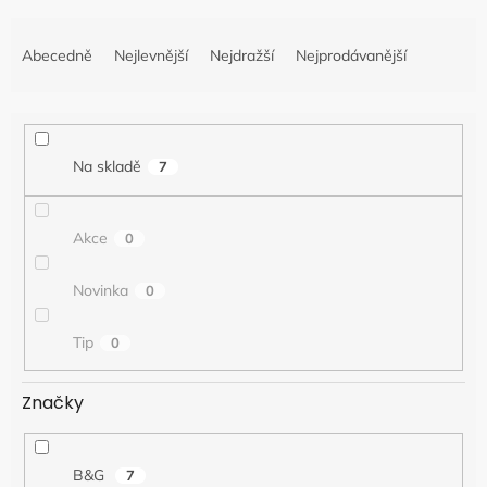
Ř
a
Abecedně
Nejlevnější
Nejdražší
Nejprodávanější
z
e
n
í
Na skladě
7
p
r
o
Akce
0
d
u
k
Novinka
0
t
ů
Tip
0
Značky
B&G
7