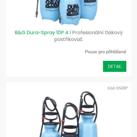
k
t
ů
B&G Dura-Spray 10P 4 l
Profesionální tlakový
postřikovač
Pouze pro přihlášené
DETAIL
Kód:
DS20P