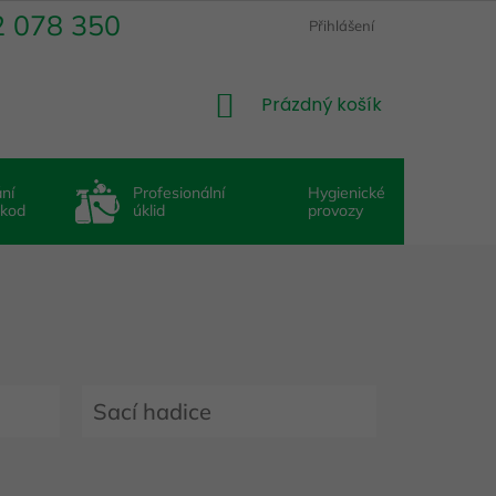
2 078 350
Přihlášení
NÁKUPNÍ
Prázdný košík
KOŠÍK
ní
Profesionální
Hygienické
škod
úklid
provozy
Sací hadice