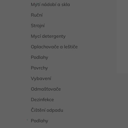
o
Mytí nádobí a skla
p
d
r
u
Ruční
o
k
d
t
Strojní
u
ů
Mycí detergenty
k
t
Oplachovače a leštiče
ů
Podlahy
Povrchy
Vybavení
Odmašťovače
Dezinfekce
Čištění odpadu
Podlahy