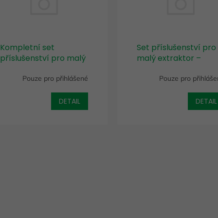
Kompletní set
Set příslušenství pro
příslušenství pro malý
malý extraktor –
extraktor – koberce a
pouze čalounění
Pouze pro přihlášené
Pouze pro přihláš
čalounění
veškeré
potřebné příslušenství
potřebné k čalounění
DETAIL
DETAIL
a koberců
O
v
l
á
d
a
c
í
p