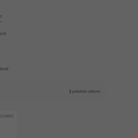
ro
 –
eré
ášené
2
položek celkem
623/BEZ