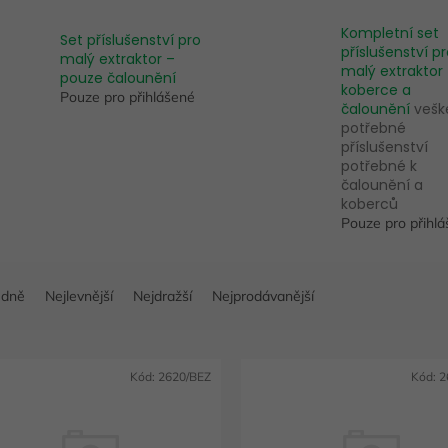
Kompletní set
Set příslušenství pro
příslušenství p
malý extraktor –
malý extraktor
pouze čalounění
koberce a
Pouze pro přihlášené
čalounění
vešk
potřebné
příslušenství
potřebné k
čalounění a
koberců
Pouze pro přihl
edně
Nejlevnější
Nejdražší
Nejprodávanější
Kód:
2620/BEZ
Kód:
2