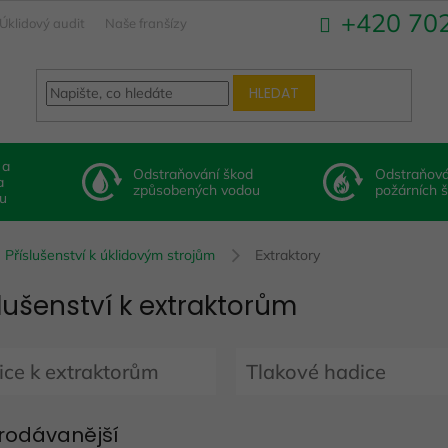
+420 70
Úklidový audit
Naše franšízy
HLEDAT
 a
Odstraňování škod
Odstraňová
a
způsobených vodou
požárních 
u
Příslušenství k úklidovým strojům
Extraktory
slušenství k extraktorům
ce k extraktorům
Tlakové hadice
rodávanější