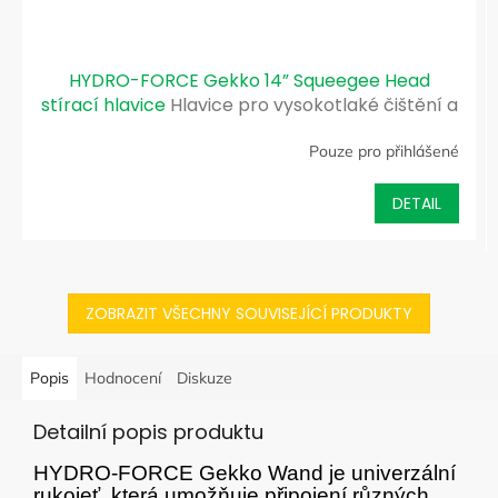
HYDRO-FORCE Gekko 14” Squeegee Head
stírací hlavice
Hlavice pro vysokotlaké čištění a
okamžité odsávání vody
Pouze pro přihlášené
DETAIL
ZOBRAZIT VŠECHNY SOUVISEJÍCÍ PRODUKTY
Popis
Hodnocení
Diskuze
Detailní popis produktu
HYDRO-FORCE Gekko Wand je univerzální
rukojeť, která umožňuje připojení různých