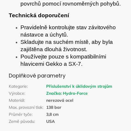
povrchů pomocí rovnoměrných pohybů.
Technická doporučení
Pravidelně kontrolujte stav závitového
nástavce a úchytů.
Skladujte na suchém místě, aby byla
zajištěna dlouhá životnost.
Používejte pouze s kompatibilními
hlavicemi Gekko a SX-7.
Doplňkové parametry
Kategorie
:
Příslušenství k úklidovým strojům
Výrobce
:
Značka:
Hydro-Force
Materiál
:
nerezová ocel
Max. provozní tlak
:
138 bar
Průměr tyče
:
3,8 cm
Země původu
:
USA