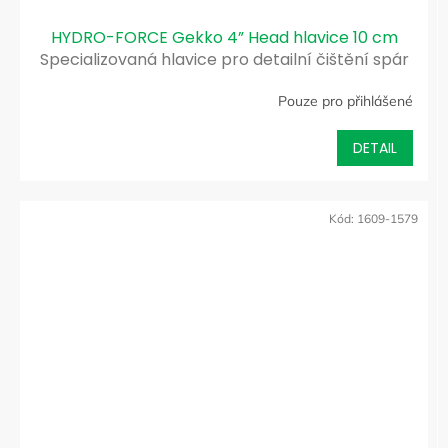
HYDRO-FORCE Gekko 4” Head hlavice 10 cm
Specializovaná hlavice pro detailní čištění spár
a těžko přístupných míst
Pouze pro přihlášené
DETAIL
Kód:
1609-1579