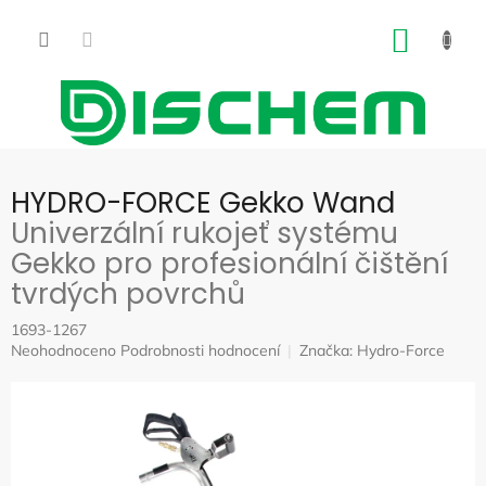
Přejít
na
NÁKUP
obsah
KOŠÍK
HYDRO-FORCE Gekko Wand
Univerzální rukojeť systému
Gekko pro profesionální čištění
tvrdých povrchů
1693-1267
Průměrné
Neohodnoceno
Podrobnosti hodnocení
Značka:
Hydro-Force
hodnocení
produktu
je
0,0
z
5