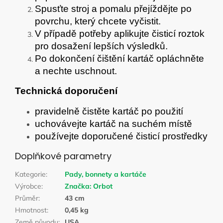
Spusťte stroj a pomalu přejíždějte po
povrchu, který chcete vyčistit.
V případě potřeby aplikujte čisticí roztok
pro dosažení lepších výsledků.
Po dokončení čištění kartáč opláchněte
a nechte uschnout.
Technická doporučení
pravidelně čistěte kartáč po použití
uchovávejte kartáč na suchém místě
používejte doporučené čisticí prostředky
Doplňkové parametry
Kategorie
:
Pady, bonnety a kartáče
Výrobce
:
Značka:
Orbot
Průměr
:
43 cm
Hmotnost
:
0,45 kg
Země původu
:
USA