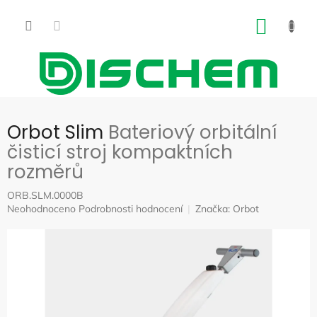
Přejít
na
NÁKUP
obsah
KOŠÍK
Orbot Slim
Bateriový orbitální
čisticí stroj kompaktních
rozměrů
ORB.SLM.0000B
Průměrné
Neohodnoceno
Podrobnosti hodnocení
Značka:
Orbot
hodnocení
produktu
je
0,0
z
5
hvězdiček.