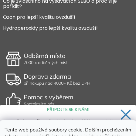
Co je zvláštního na vysavačích SEBO a proč si je
pořídit?
Ozon pro lepší kvalitu ovzduší!
Hydroperoxidy pro lepší kvalitu ovzduší!
Odběrná místa
7000 x odběrných míst
Doprava zdarma
při nákupu nad 4000,- Kč bez DPH
Pomoc s výběrem
Kontaktujte nás
PŘIPOJTE SE K NÁM!
Zadejte svůj email a získejte slevu 10 % na první nákup.
Tento web používá soubory cookie. Dalším procházením