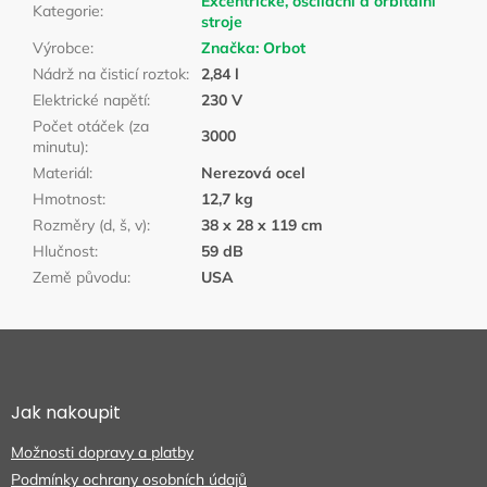
Excentrické, osciláční a orbitální
Kategorie
:
stroje
Výrobce
:
Značka:
Orbot
Nádrž na čisticí roztok
:
2,84 l
Elektrické napětí
:
230 V
Počet otáček (za
3000
minutu)
:
Materiál
:
Nerezová ocel
Hmotnost
:
12,7 kg
Rozměry (d, š, v)
:
38 x 28 x 119 cm
Hlučnost
:
59 dB
Země původu
:
USA
Z
á
p
a
Jak nakoupit
t
Možnosti dopravy a platby
í
Podmínky ochrany osobních údajů